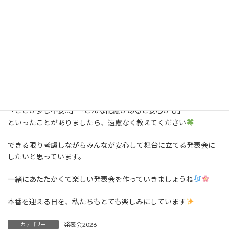
ミロくんは相変わらずゴロゴロしています
さて、現在
表会のお知らせ・プログラム・タイムスケジュール
を配
布しております。
お手元に届きましたら、ぜひ一度内容をご確認くださいね
ご不明な点や確認したいことがありましたら、どうぞお早めに講
師までお声がけください。
また、当日に向けて
「ここが少し不安…」「こんな配慮があると安心かも」
といったことがありましたら、遠慮なく教えてください
できる限り考慮しながらみんなが安心して舞台に立てる発表会に
したいと思っています。
一緒にあたたかくて楽しい発表会を作っていきましょうね
本番を迎える日を、私たちもとても楽しみにしています
発表会2026
カテゴリー