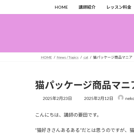
コ
ナ
HOME
講師紹介
レッスン料金
ン
ビ
テ
ゲ
ン
ー
ツ
シ
へ
ョ
ス
ン
キ
に
HOME
News / Topics
cat
猫パッケージ商品マニア（
ッ
移
プ
動
猫パッケージ商品マニア
最
2025年2月23日
2025年2月12日
neko
終
更
こんにちは、講師の要田です。
新
日
時
“猫好きさんあるある”だとは思うのですが、
: