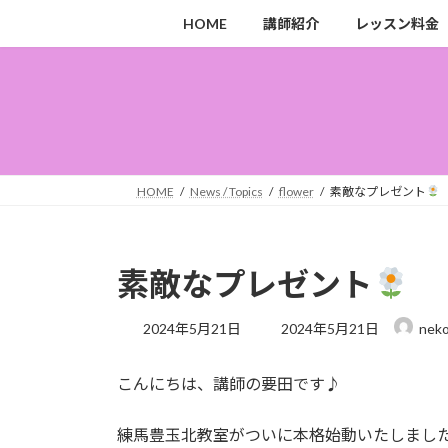
コ
ナ
HOME
講師紹介
レッスン料金
ン
ビ
テ
ゲ
ン
ー
ツ
シ
へ
ョ
ス
ン
キ
に
HOME
News / Topics
flower
素敵なプレゼント
ッ
移
プ
動
素敵なプレゼント
最
2024年5月21日
2024年5月21日
neko
終
更
こんにちは、講師の要田です♪
新
日
時
練馬豊玉北教室がついに本格始動いたしまし
: