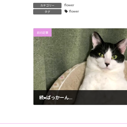
flower
カテゴリー
flower
タグ
前の記事
続•ぱっかーん…
2024年5月18日