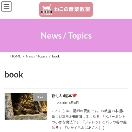
コ
ナ
ン
ビ
テ
ゲ
ン
ー
ツ
シ
へ
ョ
News / Topics
ス
ン
キ
に
ッ
移
プ
動
HOME
News / Topics
book
book
新しい絵本
Book
2024年10月8日
こんにちは、講師の要田です。お教室の本棚に
新しい本を3冊追加しました
『ペパーミント
の小さな魔法
』 『ジャレットとバラの谷の魔
法
』 『いたずらおばあさん […]